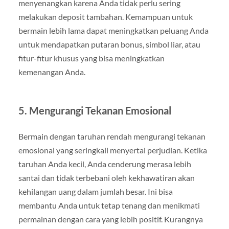
menyenangkan karena Anda tidak perlu sering
melakukan deposit tambahan. Kemampuan untuk
bermain lebih lama dapat meningkatkan peluang Anda
untuk mendapatkan putaran bonus, simbol liar, atau
fitur-fitur khusus yang bisa meningkatkan
kemenangan Anda.
5.
Mengurangi Tekanan Emosional
Bermain dengan taruhan rendah mengurangi tekanan
emosional yang seringkali menyertai perjudian. Ketika
taruhan Anda kecil, Anda cenderung merasa lebih
santai dan tidak terbebani oleh kekhawatiran akan
kehilangan uang dalam jumlah besar. Ini bisa
membantu Anda untuk tetap tenang dan menikmati
permainan dengan cara yang lebih positif. Kurangnya