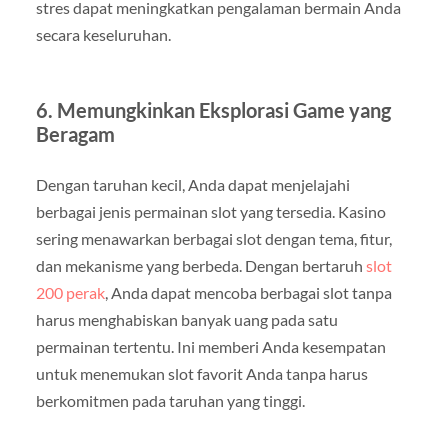
stres dapat meningkatkan pengalaman bermain Anda
secara keseluruhan.
6.
Memungkinkan Eksplorasi Game yang
Beragam
Dengan taruhan kecil, Anda dapat menjelajahi
berbagai jenis permainan slot yang tersedia. Kasino
sering menawarkan berbagai slot dengan tema, fitur,
dan mekanisme yang berbeda. Dengan bertaruh
slot
200 perak
, Anda dapat mencoba berbagai slot tanpa
harus menghabiskan banyak uang pada satu
permainan tertentu. Ini memberi Anda kesempatan
untuk menemukan slot favorit Anda tanpa harus
berkomitmen pada taruhan yang tinggi.