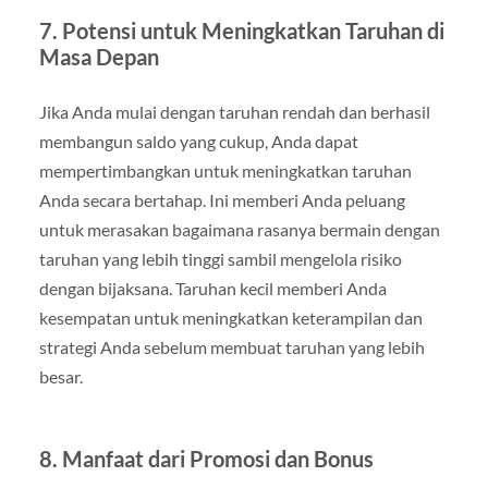
7.
Potensi untuk Meningkatkan Taruhan di
Masa Depan
Jika Anda mulai dengan taruhan rendah dan berhasil
membangun saldo yang cukup, Anda dapat
mempertimbangkan untuk meningkatkan taruhan
Anda secara bertahap. Ini memberi Anda peluang
untuk merasakan bagaimana rasanya bermain dengan
taruhan yang lebih tinggi sambil mengelola risiko
dengan bijaksana. Taruhan kecil memberi Anda
kesempatan untuk meningkatkan keterampilan dan
strategi Anda sebelum membuat taruhan yang lebih
besar.
8.
Manfaat dari Promosi dan Bonus