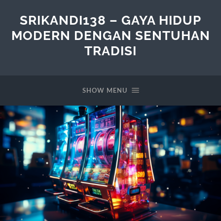
SRIKANDI138 – GAYA HIDUP
MODERN DENGAN SENTUHAN
TRADISI
SHOW MENU