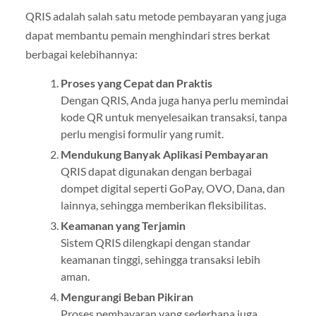
QRIS adalah salah satu metode pembayaran yang juga
dapat membantu pemain menghindari stres berkat
berbagai kelebihannya:
Proses yang Cepat dan Praktis
Dengan QRIS, Anda juga hanya perlu memindai
kode QR untuk menyelesaikan transaksi, tanpa
perlu mengisi formulir yang rumit.
Mendukung Banyak Aplikasi Pembayaran
QRIS dapat digunakan dengan berbagai
dompet digital seperti GoPay, OVO, Dana, dan
lainnya, sehingga memberikan fleksibilitas.
Keamanan yang Terjamin
Sistem QRIS dilengkapi dengan standar
keamanan tinggi, sehingga transaksi lebih
aman.
Mengurangi Beban Pikiran
Proses pembayaran yang sederhana juga