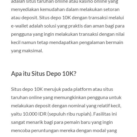
adalah situs taruhan online atau kasino online yang
menyediakan kemudahan dalam melakukan setoran
atau deposit. Situs depo 10K dengan transaksi melalui
e-wallet adalah solusi yang praktis dan aman bagi para
pengguna yang ingin melakukan transaksi dengan nilai
kecil namun tetap mendapatkan pengalaman bermain
yang maksimal.
Apa itu Situs Depo 10K?
Situs depo 10K merujuk pada platform atau situs
taruhan online yang memungkinkan pengguna untuk
melakukan deposit dengan nominal yang relatif kecil,
yaitu 10.000 IDR (sepuluh ribu rupiah). Fasilitas ini
sangat menarik bagi para pemain baru yang ingin
mencoba peruntungan mereka dengan modal yang