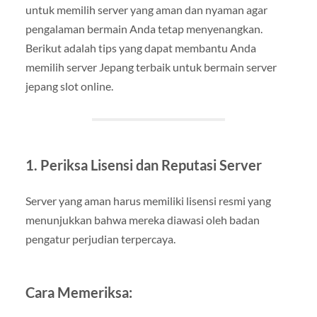
untuk memilih server yang aman dan nyaman agar
pengalaman bermain Anda tetap menyenangkan.
Berikut adalah tips yang dapat membantu Anda
memilih server Jepang terbaik untuk bermain
server
jepang slot
online.
1.
Periksa Lisensi dan Reputasi Server
Server yang aman harus memiliki lisensi resmi yang
menunjukkan bahwa mereka diawasi oleh badan
pengatur perjudian terpercaya.
Cara Memeriksa: