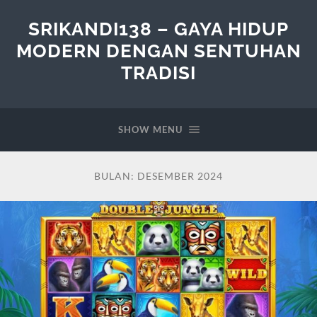
SRIKANDI138 – GAYA HIDUP
MODERN DENGAN SENTUHAN
TRADISI
SHOW MENU
BULAN:
DESEMBER 2024