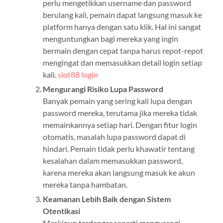
perlu mengetikkan username dan password
berulang kali, pemain dapat langsung masuk ke
platform hanya dengan satu klik. Hal ini sangat
menguntungkan bagi mereka yang ingin
bermain dengan cepat tanpa harus repot-repot
mengingat dan memasukkan detail login setiap
kali.
slot88 login
Mengurangi Risiko Lupa Password
Banyak pemain yang sering kali lupa dengan
password mereka, terutama jika mereka tidak
memainkannya setiap hari. Dengan fitur login
otomatis, masalah lupa password dapat di
hindari. Pemain tidak perlu khawatir tentang
kesalahan dalam memasukkan password,
karena mereka akan langsung masuk ke akun
mereka tanpa hambatan.
Keamanan Lebih Baik dengan Sistem
Otentikasi
Meskipun terdengar seperti mengurangi