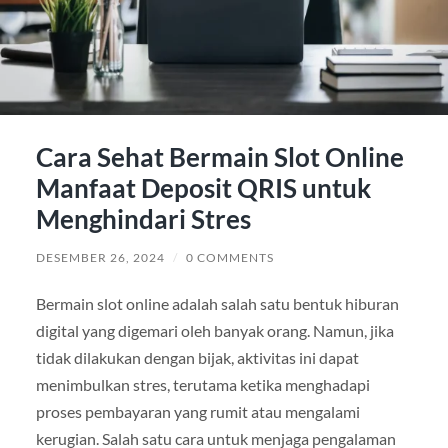
Cara Sehat Bermain Slot Online
Manfaat Deposit QRIS untuk
Menghindari Stres
DESEMBER 26, 2024
/
0 COMMENTS
Bermain slot online adalah salah satu bentuk hiburan
digital yang digemari oleh banyak orang. Namun, jika
tidak dilakukan dengan bijak, aktivitas ini dapat
menimbulkan stres, terutama ketika menghadapi
proses pembayaran yang rumit atau mengalami
kerugian. Salah satu cara untuk menjaga pengalaman