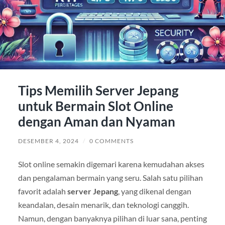
Tips Memilih Server Jepang
untuk Bermain Slot Online
dengan Aman dan Nyaman
DESEMBER 4, 2024
/
0 COMMENTS
Slot online semakin digemari karena kemudahan akses
dan pengalaman bermain yang seru. Salah satu pilihan
favorit adalah
server Jepang
, yang dikenal dengan
keandalan, desain menarik, dan teknologi canggih.
Namun, dengan banyaknya pilihan di luar sana, penting