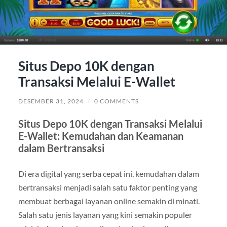
Situs Depo 10K dengan
Transaksi Melalui E-Wallet
DESEMBER 31, 2024
/
0 COMMENTS
Situs Depo 10K dengan Transaksi Melalui
E-Wallet: Kemudahan dan Keamanan
dalam Bertransaksi
Di era digital yang serba cepat ini, kemudahan dalam
bertransaksi menjadi salah satu faktor penting yang
membuat berbagai layanan online semakin di minati.
Salah satu jenis layanan yang kini semakin populer