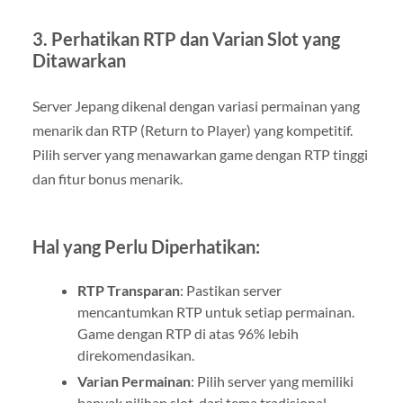
3.
Perhatikan RTP dan Varian Slot yang
Ditawarkan
Server Jepang dikenal dengan variasi permainan yang
menarik dan RTP (Return to Player) yang kompetitif.
Pilih server yang menawarkan game dengan RTP tinggi
dan fitur bonus menarik.
Hal yang Perlu Diperhatikan:
RTP Transparan
: Pastikan server
mencantumkan RTP untuk setiap permainan.
Game dengan RTP di atas 96% lebih
direkomendasikan.
Varian Permainan
: Pilih server yang memiliki
banyak pilihan slot, dari tema tradisional