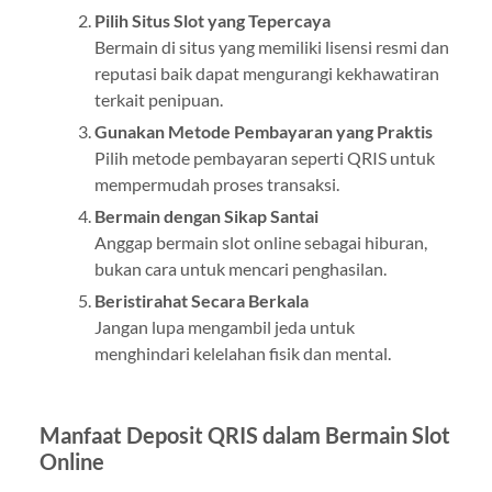
Pilih Situs Slot yang Tepercaya
Bermain di situs yang memiliki lisensi resmi dan
reputasi baik dapat mengurangi kekhawatiran
terkait penipuan.
Gunakan Metode Pembayaran yang Praktis
Pilih metode pembayaran seperti QRIS untuk
mempermudah proses transaksi.
Bermain dengan Sikap Santai
Anggap bermain slot online sebagai hiburan,
bukan cara untuk mencari penghasilan.
Beristirahat Secara Berkala
Jangan lupa mengambil jeda untuk
menghindari kelelahan fisik dan mental.
Manfaat Deposit QRIS dalam Bermain Slot
Online