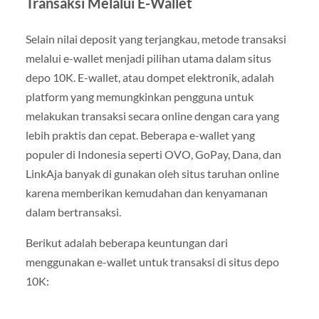
Transaksi Melalui E-Wallet
Selain nilai deposit yang terjangkau, metode transaksi
melalui e-wallet menjadi pilihan utama dalam situs
depo 10K. E-wallet, atau dompet elektronik, adalah
platform yang memungkinkan pengguna untuk
melakukan transaksi secara online dengan cara yang
lebih praktis dan cepat. Beberapa e-wallet yang
populer di Indonesia seperti OVO, GoPay, Dana, dan
LinkAja banyak di gunakan oleh situs taruhan online
karena memberikan kemudahan dan kenyamanan
dalam bertransaksi.
Berikut adalah beberapa keuntungan dari
menggunakan e-wallet untuk transaksi di situs depo
10K: