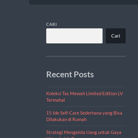
CARI
Cari
Recent Posts
Koleksi Tas Mewah Limited Edition LV
Termahal
15 Ide Self-Care Sederhana yang Bisa
Dilakukan di Rumah
Strategi Mengelola Uang untuk Gaya