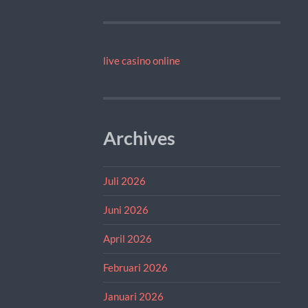
live casino online
Archives
Juli 2026
Juni 2026
April 2026
Februari 2026
Januari 2026