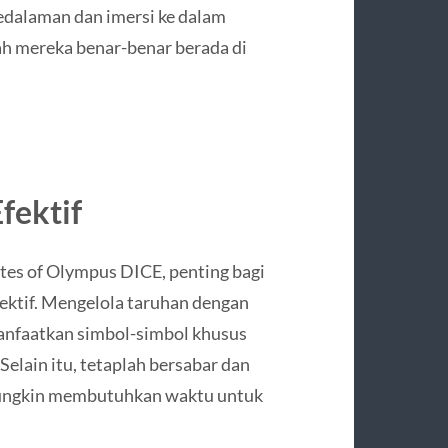
dalaman dan imersi ke dalam
h mereka benar-benar berada di
fektif
tes of Olympus DICE, penting bagi
fektif. Mengelola taruhan dengan
manfaatkan simbol-simbol khusus
Selain itu, tetaplah bersabar dan
 mungkin membutuhkan waktu untuk