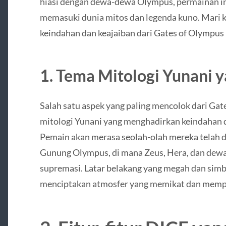
hiasi dengan dewa-dewa Olympus, permainan in
memasuki dunia mitos dan legenda kuno. Mari ki
keindahan dan keajaiban dari Gates of Olympus 
1. Tema Mitologi Yunani
Salah satu aspek yang paling mencolok dari Ga
mitologi Yunani yang menghadirkan keindahan
Pemain akan merasa seolah-olah mereka telah di 
Gunung Olympus, di mana Zeus, Hera, dan dew
supremasi. Latar belakang yang megah dan simbo
menciptakan atmosfer yang memikat dan memp