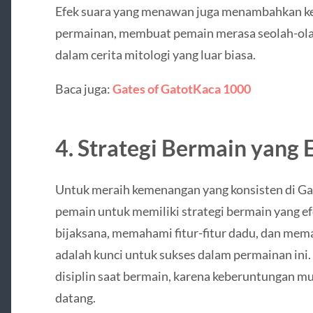
Efek suara yang menawan juga menambahkan ke
permainan, membuat pemain merasa seolah-ola
dalam cerita mitologi yang luar biasa.
Baca juga:
Gates of GatotKaca 1000
4. Strategi Bermain yang E
Untuk meraih kemenangan yang konsisten di Ga
pemain untuk memiliki strategi bermain yang e
bijaksana, memahami fitur-fitur dadu, dan me
adalah kunci untuk sukses dalam permainan ini. 
disiplin saat bermain, karena keberuntungan
datang.