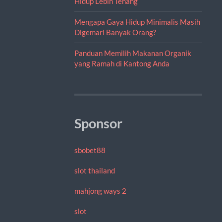
Hidup Lebih Tenang
Mengapa Gaya Hidup Minimalis Masih
Digemari Banyak Orang?
Panduan Memilih Makanan Organik
yang Ramah di Kantong Anda
Sponsor
sbobet88
slot thailand
mahjong ways 2
slot