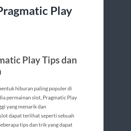
Pragmatic Play
atic Play Tips dan
a
bentuk hiburan paling populer di
dia permainan slot, Pragmatic Play
ggi yang menarik dan
ot dapat terlihat seperti sebuah
berapa tips dan trik yang dapat