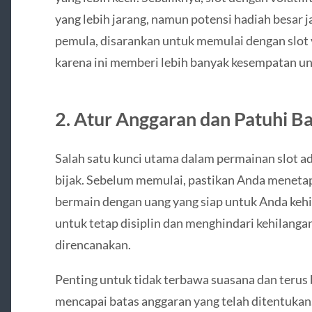
yang lebih jarang, namun potensi hadiah besar 
pemula, disarankan untuk memulai dengan slot 
karena ini memberi lebih banyak kesempatan 
2. Atur Anggaran dan Patuhi B
Salah satu kunci utama dalam permainan slot a
bijak. Sebelum memulai, pastikan Anda menetap
bermain dengan uang yang siap untuk Anda keh
untuk tetap disiplin dan menghindari kehilangan
direncanakan.
Penting untuk tidak terbawa suasana dan teru
mencapai batas anggaran yang telah ditentukan.