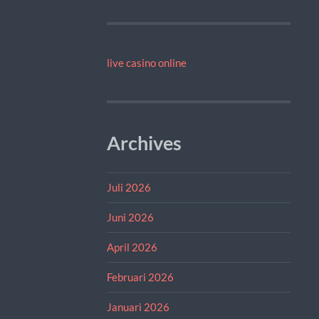
live casino online
Archives
Juli 2026
Juni 2026
April 2026
Februari 2026
Januari 2026