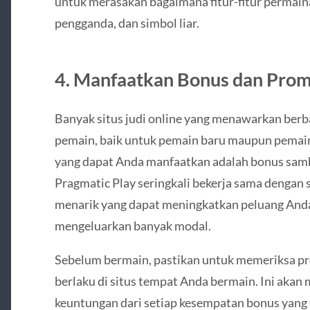
untuk merasakan bagaimana fitur-fitur permainan
pengganda, dan simbol liar.
4. Manfaatkan Bonus dan Prom
Banyak situs judi online yang menawarkan ber
pemain, baik untuk pemain baru maupun pemain
yang dapat Anda manfaatkan adalah bonus sambu
Pragmatic Play seringkali bekerja sama dengan
menarik yang dapat meningkatkan peluang And
mengeluarkan banyak modal.
Sebelum bermain, pastikan untuk memeriksa pr
berlaku di situs tempat Anda bermain. Ini ak
keuntungan dari setiap kesempatan bonus yang 