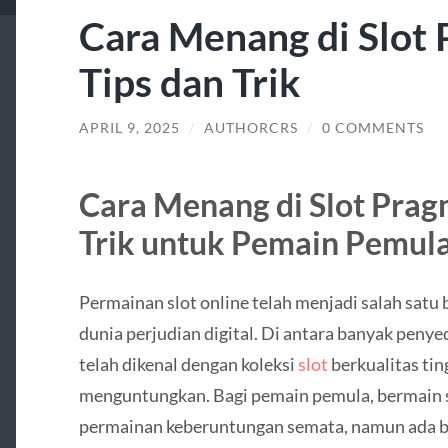
Cara Menang di Slot 
Tips dan Trik
APRIL 9, 2025
/
AUTHORCRS
/
0 COMMENTS
Cara Menang di Slot Pragm
Trik untuk Pemain Pemul
Permainan slot online telah menjadi salah satu 
dunia perjudian digital. Di antara banyak penye
telah dikenal dengan koleksi
slot
berkualitas tin
menguntungkan. Bagi pemain pemula, bermain sl
permainan keberuntungan semata, namun ada be