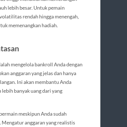
jauh lebih besar. Untuk pemain
volatilitas rendah hingga menengah,
untuk memenangkan hadiah.
atasan
dalah mengelola bankroll Anda dengan
kan anggaran yang jelas dan hanya
ilangan. Ini akan membantu Anda
 lebih banyak uang dari yang
s bermain meskipun Anda sudah
 Mengatur anggaran yang realistis