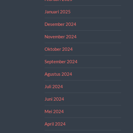
Januari 2025
Desember 2024
November 2024
Oktober 2024
September 2024
Agustus 2024
Juli 2024
Juni 2024
Mei 2024
April 2024