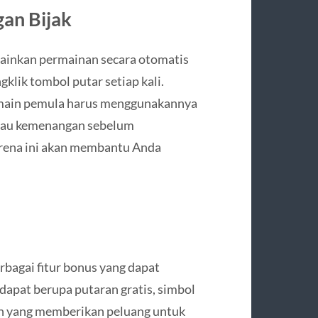
gan Bijak
inkan permainan secara otomatis
klik tombol putar setiap kali.
emain pemula harus menggunakannya
atau kemenangan sebelum
arena ini akan membantu Anda
rbagai fitur bonus yang dapat
dapat berupa putaran gratis, simbol
an yang memberikan peluang untuk