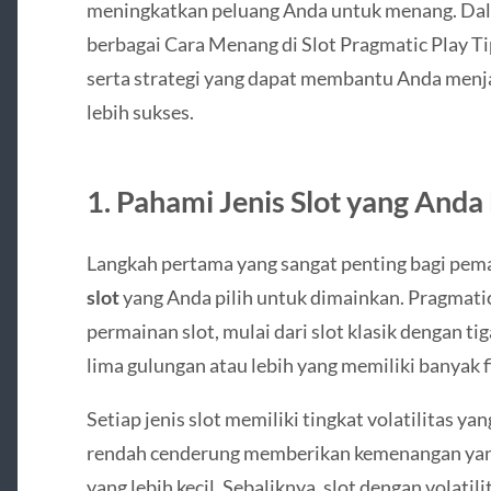
meningkatkan peluang Anda untuk menang. Dala
berbagai Cara Menang di Slot Pragmatic Play T
serta strategi yang dapat membantu Anda menja
lebih sukses.
1. Pahami Jenis Slot yang And
Langkah pertama yang sangat penting bagi pem
slot
yang Anda pilih untuk dimainkan. Pragmat
permainan slot, mulai dari slot klasik dengan ti
lima gulungan atau lebih yang memiliki banyak f
Setiap jenis slot memiliki tingkat volatilitas ya
rendah cenderung memberikan kemenangan yang 
yang lebih kecil. Sebaliknya, slot dengan volat