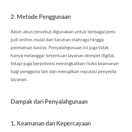
2.
Metode Penggunaan
Akun-akun tersebut digunakan untuk berbagai jenis
judi online, mulai dari taruhan olahraga hingga
permainan kasino. Penyalahgunaan ini juga tidak
hanya melanggar ketentuan layanan dompet digital,
tetapi juga berpotensi meningkatkan risiko keamanan
bagi pengguna lain dan merugikan reputasi penyedia
layanan.
Dampak dari Penyalahgunaan
1.
Keamanan dan Kepercayaan