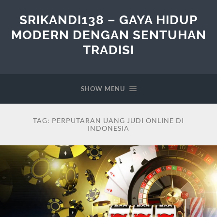
SRIKANDI138 – GAYA HIDUP
MODERN DENGAN SENTUHAN
TRADISI
SHOW MENU
TAG:
PERPUTARAN UANG JUDI ONLINE DI
INDONESIA