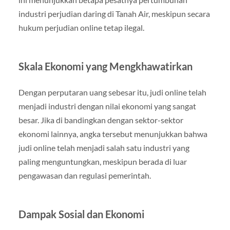
industri perjudian daring di Tanah Air, meskipun secara
hukum perjudian online tetap ilegal.
Skala Ekonomi yang Mengkhawatirkan
Dengan perputaran uang sebesar itu, judi online telah
menjadi industri dengan nilai ekonomi yang sangat
besar.
Jika di bandingkan dengan sektor-sektor
ekonomi lainnya, angka tersebut menunjukkan bahwa
judi online telah menjadi salah satu industri yang
paling menguntungkan, meskipun berada di luar
pengawasan dan regulasi pemerintah.
Dampak Sosial dan Ekonomi