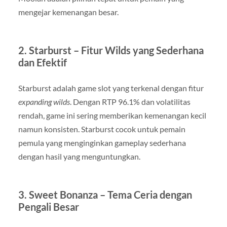
mengejar kemenangan besar.
2.
Starburst – Fitur Wilds yang Sederhana
dan Efektif
Starburst adalah game slot yang terkenal dengan fitur
expanding wilds
. Dengan RTP 96.1% dan volatilitas
rendah, game ini sering memberikan kemenangan kecil
namun konsisten. Starburst cocok untuk pemain
pemula yang menginginkan gameplay sederhana
dengan hasil yang menguntungkan.
3.
Sweet Bonanza – Tema Ceria dengan
Pengali Besar