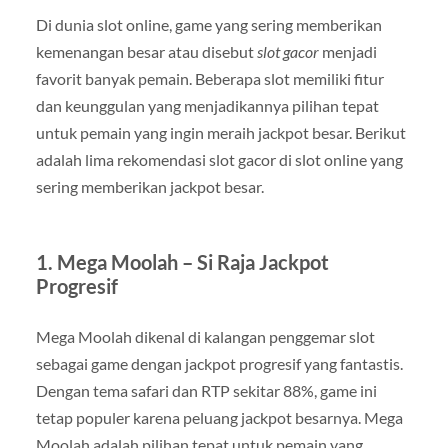
Di dunia slot online, game yang sering memberikan
kemenangan besar atau disebut
slot gacor
menjadi
favorit banyak pemain. Beberapa slot memiliki fitur
dan keunggulan yang menjadikannya pilihan tepat
untuk pemain yang ingin meraih jackpot besar. Berikut
adalah lima rekomendasi slot gacor di slot online yang
sering memberikan jackpot besar.
1.
Mega Moolah – Si Raja Jackpot
Progresif
Mega Moolah dikenal di kalangan penggemar slot
sebagai game dengan jackpot progresif yang fantastis.
Dengan tema safari dan RTP sekitar 88%, game ini
tetap populer karena peluang jackpot besarnya. Mega
Moolah adalah pilihan tepat untuk pemain yang