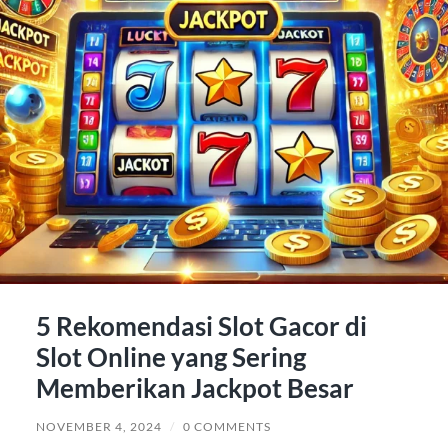
5 Rekomendasi Slot Gacor di
Slot Online yang Sering
Memberikan Jackpot Besar
NOVEMBER 4, 2024
/
0 COMMENTS