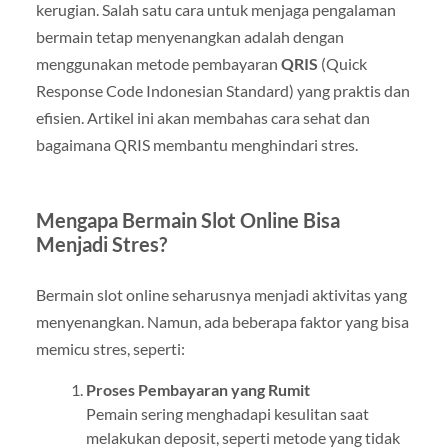
kerugian. Salah satu cara untuk menjaga pengalaman
bermain tetap menyenangkan adalah dengan
menggunakan metode pembayaran
QRIS
(Quick
Response Code Indonesian Standard) yang praktis dan
efisien. Artikel ini akan membahas cara sehat dan
bagaimana QRIS membantu menghindari stres.
Mengapa Bermain Slot Online Bisa
Menjadi Stres?
Bermain slot online seharusnya menjadi aktivitas yang
menyenangkan. Namun, ada beberapa faktor yang bisa
memicu stres, seperti:
Proses Pembayaran yang Rumit
Pemain sering menghadapi kesulitan saat
melakukan deposit, seperti metode yang tidak