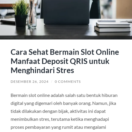
Cara Sehat Bermain Slot Online
Manfaat Deposit QRIS untuk
Menghindari Stres
DESEMBER 26, 2024
/
0 COMMENTS
Bermain slot online adalah salah satu bentuk hiburan
digital yang digemari oleh banyak orang. Namun, jika
tidak dilakukan dengan bijak, aktivitas ini dapat
menimbulkan stres, terutama ketika menghadapi
proses pembayaran yang rumit atau mengalami