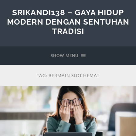
SRIKANDI138 – GAYA HIDUP
MODERN DENGAN SENTUHAN
TRADISI
SHOW MENU
TAG:
BERMAIN SLOT HEMAT