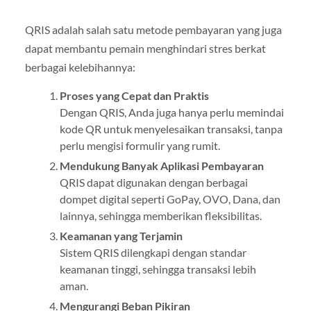
QRIS adalah salah satu metode pembayaran yang juga
dapat membantu pemain menghindari stres berkat
berbagai kelebihannya:
Proses yang Cepat dan Praktis
Dengan QRIS, Anda juga hanya perlu memindai
kode QR untuk menyelesaikan transaksi, tanpa
perlu mengisi formulir yang rumit.
Mendukung Banyak Aplikasi Pembayaran
QRIS dapat digunakan dengan berbagai
dompet digital seperti GoPay, OVO, Dana, dan
lainnya, sehingga memberikan fleksibilitas.
Keamanan yang Terjamin
Sistem QRIS dilengkapi dengan standar
keamanan tinggi, sehingga transaksi lebih
aman.
Mengurangi Beban Pikiran