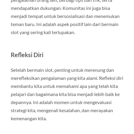
mendapatkan dukungan. Komunitas ini juga bisa
menjadi tempat untuk bersosialisasi dan menemukan
teman baru. Ini adalah aspek positif lain dari bermain
slot yang sering kali terlupakan.
Refleksi Diri
Setelah bermain slot, penting untuk merenung dan
merefleksikan pengalaman yang kita alami. Refleksi diri
membantu kita untuk memahami apa yang telah kita
pelajari dan bagaimana kita bisa menjadi lebih baik ke
depannya. Ini adalah momen untuk mengevaluasi
strategi kita, mengenali kesalahan, dan merayakan
kemenangan kita.